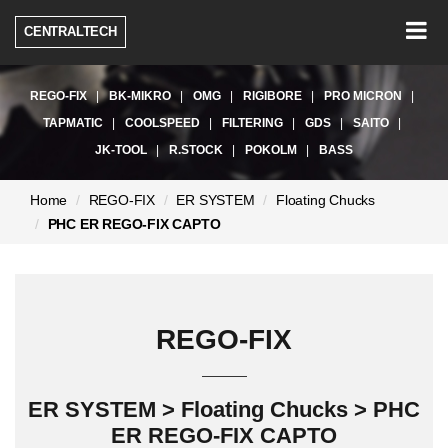
Togg
CENTRALTECH
navig
REGO-FIX
BK-MIKRO
OMG
RIGIBORE
PRO MICRON
TAPMATIC
COOLSPEED
FILTERING
GDS
SAITO
JK-TOOL
R.STOCK
POKOLM
BASS
현
Home
REGO-FIX
ER SYSTEM
Floating Chucks
재
PHC ER REGO-FIX CAPTO
페
이
지:
REGO-FIX
ER SYSTEM > Floating Chucks > PHC
ER REGO-FIX CAPTO