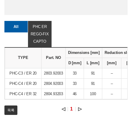
All
PHC ER
REGO-FIX
CAPTO
Dimensions [mm]
Reduction slee
TYPE
Part. NO
D [mm]
L [mm]
[mm]
[In
PHC-C3 / ER 20
2803.92003
33
91
–
PHC-C4 / ER 20
2804.92003
33
91
–
PHC-C4 / ER 32
2804.93203
46
100
–
◁
1
▷
목록