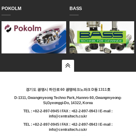
POKOLM
BASS
top
경기도 광명시 하안로 60 광명테크노파크 D동 1311호
D-1311, Gwangmyeong Techno Park, Hannro 60, Gwangmyeong-
Si,Gyeonggi-Do, 14322, Korea
TEL : +82-2-897-0945 l FAX : +82-2-897-0943 l E-mail :
info@centraltech.co.kr
TEL : +82-2-897-0945 l FAX : +82-2-897-0943 l E-mail :
info@centraltech.co.kr