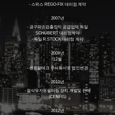
- 스위스 REGO-FIX 대리점 계약
2007년
- 공구파손검출장치 공급업체 독일
SCHUBERT 대리점계약
- 독일 R.STOCK 대리점 계약
2008년
12월
- 센트랄테크 주식회사로 법인변경
2010년
- 절삭유자동필터링 장치 개발및 판매
(CENFIS)
2012년