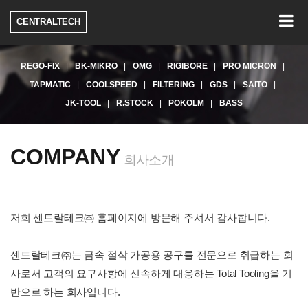
Togg
CENTRALTECH
navig
REGO-FIX
BK-MIKRO
OMG
RIGIBORE
PRO MICRON
TAPMATIC
COOLSPEED
FILTERING
GDS
SAITO
JK-TOOL
R.STOCK
POKOLM
BASS
COMPANY
회사소개
저희 센트랄테크㈜ 홈페이지에 방문해 주셔서 감사합니다.
센트랄테크㈜는 금속 절삭 가공용 공구를 전문으로 취급하는 회
사로서 고객의 요구사항에 신속하게 대응하는 Total Tooling을 기
반으로 하는 회사입니다.