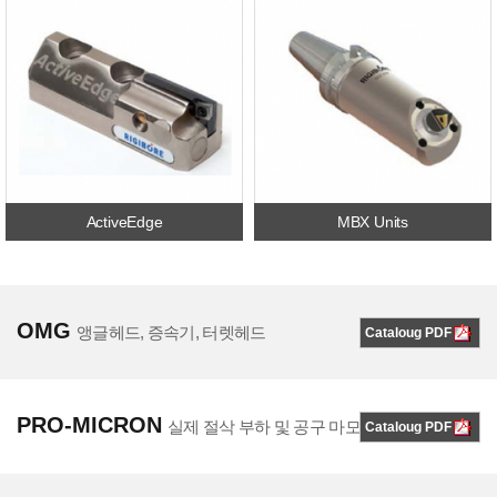
ActiveEdge
MBX Units
OMG
앵글헤드, 증속기, 터렛헤드
Cataloug PDF
PRO-MICRON
실제 절삭 부하 및 공구 마모 측정 시스템
Cataloug PDF