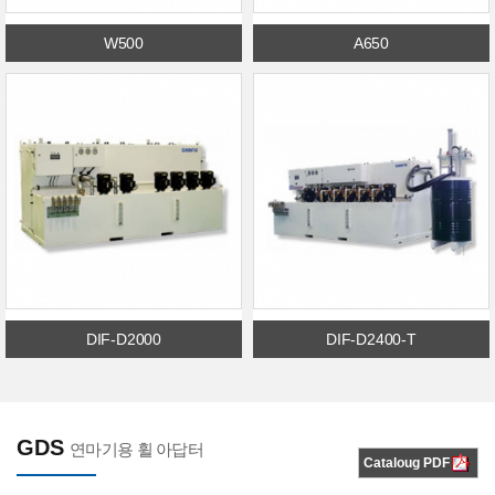
W500
A650
<
<
DIF-D2000
DIF-D2400-T
<
<
GDS
연마기용 휠 아답터
Cataloug PDF