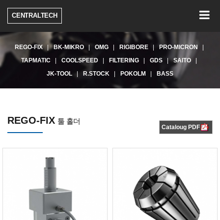
Togg
CENTRALTECH
navig
REGO-FIX
BK-MIKRO
OMG
RIGIBORE
PRO-MICRON
TAPMATIC
COOLSPEED
FILTERING
GDS
SAITO
JK-TOOL
R.STOCK
POKOLM
BASS
REGO-FIX
툴 홀더
Cataloug PDF