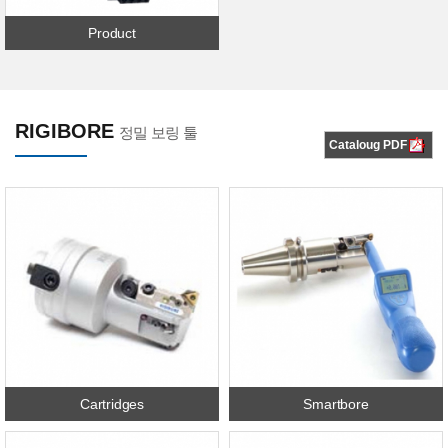
Product
RIGIBORE
정밀 보링 툴
Cataloug PDF
Cartridges
Smartbore