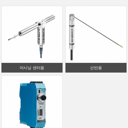
머시닝 센터용
선반용