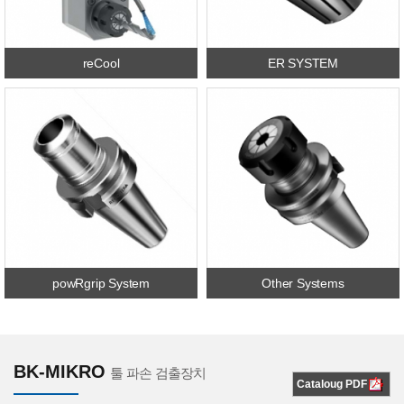
reCool
ER SYSTEM
powRgrip System
Other Systems
BK-MIKRO
툴 파손 검출장치
Cataloug PDF