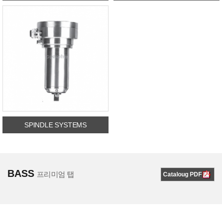
SPINDLE SYSTEMS
<
BASS
프리미엄 탭
Cataloug PDF